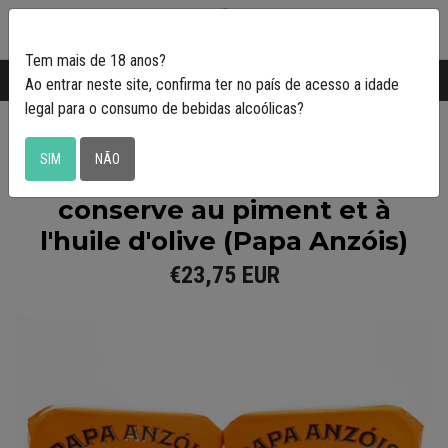
0
Tem mais de 18 anos?
Transporte gratuito em Portugal a partir de
50€
Ao entrar neste site, confirma ter no país de acesso a idade
legal para o consumo de bebidas alcoólicas?
Papa Anzóis
SIM
NÃO
Paquet de 5 sardines en
conserve au piment et à
l'huile d'olive (Papa Anzóis)
€23,75 EUR