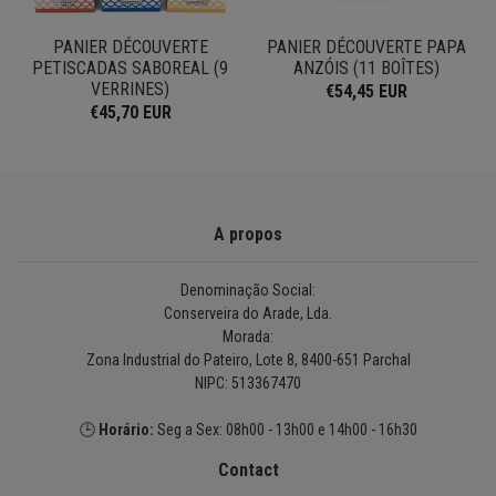
PANIER DÉCOUVERTE
PANIER DÉCOUVERTE PAPA
4
PETISCADAS SABOREAL (9
ANZÓIS (11 BOÎTES)
VERRINES)
€54,45 EUR
€45,70 EUR
A propos
Denominação Social:
Conserveira do Arade, Lda.
Morada:
Zona Industrial do Pateiro, Lote 8, 8400-651 Parchal
NIPC: 513367470
🕒
Horário:
Seg a Sex: 08h00 - 13h00 e 14h00 - 16h30
Contact