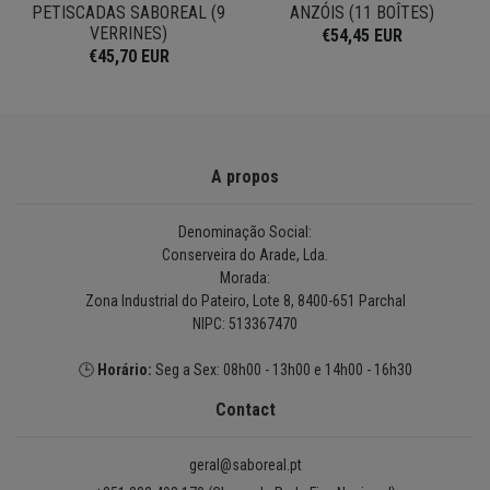
.
PETISCADAS SABOREAL (9
ANZÓIS (11 BOÎTES)
VERRINES)
€54,45 EUR
€45,70 EUR
A propos
Denominação Social:
Conserveira do Arade, Lda.
Morada:
Zona Industrial do Pateiro, Lote 8, 8400-651 Parchal
NIPC: 513367470
🕒
Horário:
Seg a Sex: 08h00 - 13h00 e 14h00 - 16h30
Contact
geral@saboreal.pt