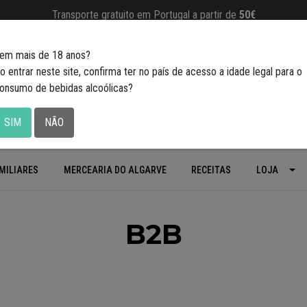
Transporte gratuito em Portugal a partir de
50€
em mais de 18 anos?
o entrar neste site, confirma ter no país de acesso a idade legal para o
onsumo de bebidas alcoólicas?
SIM
NÃO
MILIARES
MERCEARIA DO ALGARVE
RECEITAS
LOJA
B2B