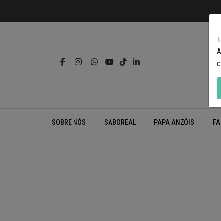
T
A
c
SOBRE NÓS
SABOREAL
PAPA ANZÓIS
FA