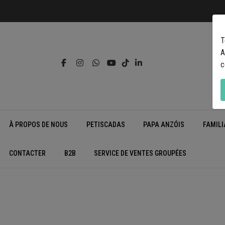
T
A
c
À PROPOS DE NOUS
PETISCADAS
PAPA ANZÓIS
FAMILI
CONTACTER
B2B
SERVICE DE VENTES GROUPÉES