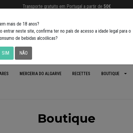
Transporte gratuito em Portugal a partir de
50€
em mais de 18 anos?
o entrar neste site, confirma ter no país de acesso a idade legal para o
onsumo de bebidas alcoólicas?
SIM
NÃO
ARES
MERCERIA DO ALGARVE
RECETTES
BOUTIQUE
Boutique