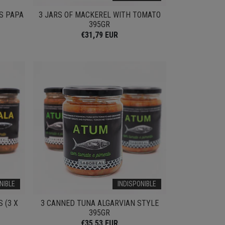
S PAPA
3 JARS OF MACKEREL WITH TOMATO
395GR
€31,79 EUR
NIBLE
INDISPONIBLE
 (3 X
3 CANNED TUNA ALGARVIAN STYLE
395GR
€35,53 EUR