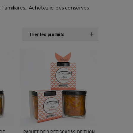
amiliares... Achetez ici des conserves
Trier les produits
 DE
PAQUET DE 3 PETISCADAS DE THON