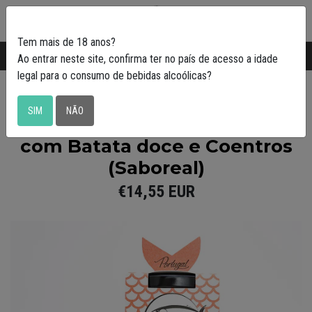
0
Tem mais de 18 anos?
Transporte gratuito em Portugal a partir de
50€
Ao entrar neste site, confirma ter no país de acesso a idade
legal para o consumo de bebidas alcoólicas?
Saboreal
SIM
NÃO
Pack de 3 Petiscadas de Atum
com Batata doce e Coentros
(Saboreal)
€14,55 EUR