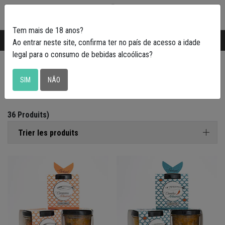
0
Tem mais de 18 anos?
Transporte gratuito em Portugal a partir de
50€
Ao entrar neste site, confirma ter no país de acesso a idade
legal para o consumo de bebidas alcoólicas?
Conservas
SIM
NÃO
36 Produits)
Trier les produits