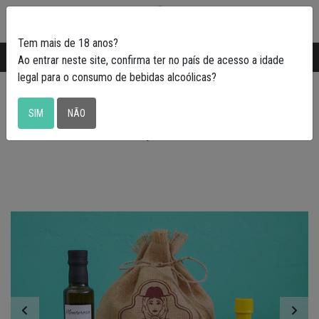
0
Tem mais de 18 anos?
Transporte gratuito em Portugal a partir de
50€
Ao entrar neste site, confirma ter no país de acesso a idade
legal para o consumo de bebidas alcoólicas?
Cabaz Algarve 3
SIM
NÃO
€27,09 EUR