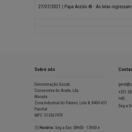
27/07/2021 | Papa Anzóis ® - As latas regressam 
Sobre nós
Conta
Denominação Social:
geral@s
Conserveira do Arade, Lda.
+351 28
Morada:
nal)
Zona Industrial do Pateiro, Lote 8, 8400-651
Seg a S
Parchal
NIPC: 513367470
🕒
Horário:
Seg a Sex: 08h00 - 13h00 e