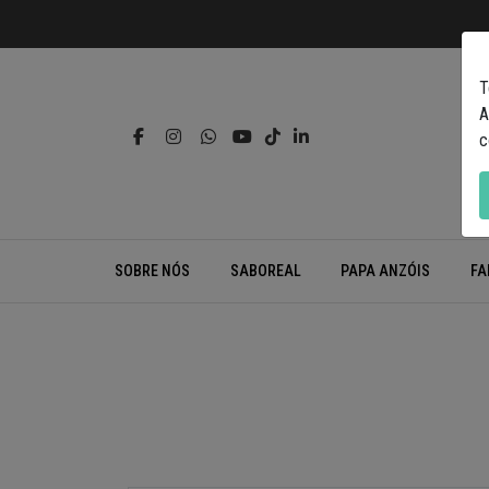
T
A
c
SOBRE NÓS
SABOREAL
PAPA ANZÓIS
FA