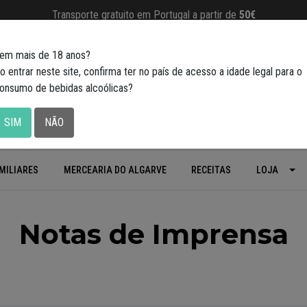
Transporte gratuito em Portugal a partir de
50€
em mais de 18 anos?
o entrar neste site, confirma ter no país de acesso a idade legal para o
onsumo de bebidas alcoólicas?
SIM
NÃO
MILIARES
MERCEARIA DO ALGARVE
RECEITAS
LOJA
Notas de Imprensa