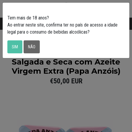
0
Tem mais de 18 anos?
Transporte gratuito em Portugal a partir de
50€
Ao entrar neste site, confirma ter no país de acesso a idade
legal para o consumo de bebidas alcoólicas?
Papa Anzóis
SIM
NÃO
Pack de 5 Conservas de Raia
Salgada e Seca com Azeite
Virgem Extra (Papa Anzóis)
€50,00 EUR