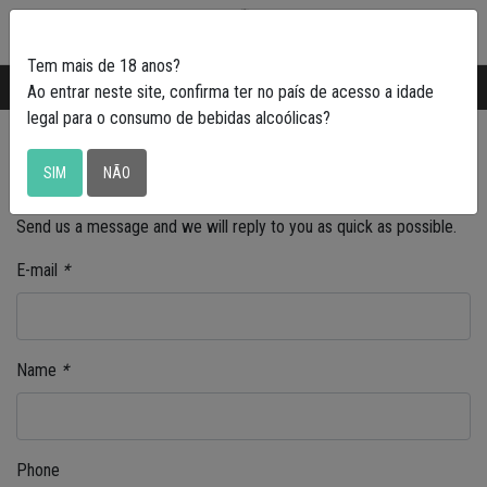
0
Tem mais de 18 anos?
Transporte gratuito em Portugal a partir de
50€
Ao entrar neste site, confirma ter no país de acesso a idade
legal para o consumo de bebidas alcoólicas?
Contact Form
SIM
NÃO
Send us a message and we will reply to you as quick as possible.
E-mail
*
Name
*
Phone