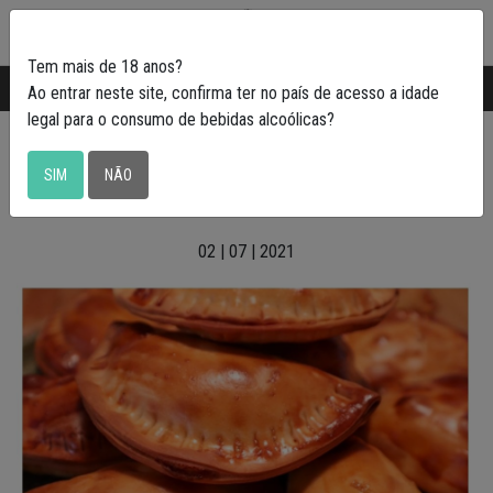
0
Tem mais de 18 anos?
Transporte gratuito em Portugal a partir de
50€
Ao entrar neste site, confirma ter no país de acesso a idade
legal para o consumo de bebidas alcoólicas?
Rissóis de Sardines
SIM
NÃO
02 | 07 | 2021