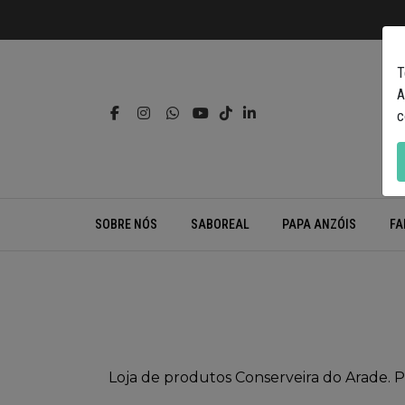
T
A
c
SOBRE NÓS
SABOREAL
PAPA ANZÓIS
FA
Loja de produtos Conserveira do Arade. Pe