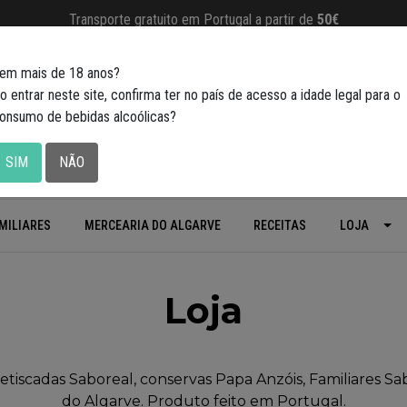
Transporte gratuito em Portugal a partir de
50€
em mais de 18 anos?
o entrar neste site, confirma ter no país de acesso a idade legal para o
onsumo de bebidas alcoólicas?
SIM
NÃO
MILIARES
MERCEARIA DO ALGARVE
RECEITAS
LOJA
Loja
tiscadas Saboreal, conservas Papa Anzóis, Familiares Sa
do Algarve. Produto feito em Portugal.