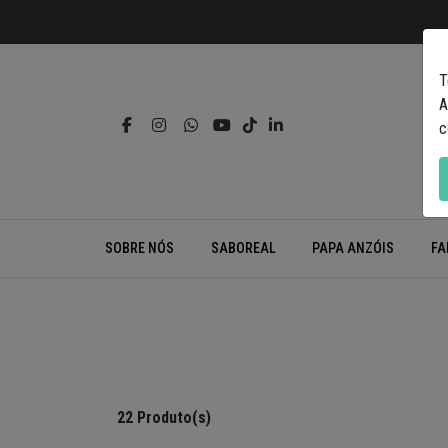
T
A
c
SOBRE NÓS
SABOREAL
PAPA ANZÓIS
FA
22 Produto(s)