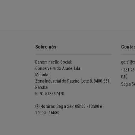
Sobre nós
Conta
Denominação Social:
geral@s
Conserveira do Arade, Lda.
+351 28
Morada:
nal)
Zona Industrial do Pateiro, Lote 8, 8400-651
Seg a S
Parchal
NIPC: 513367470
🕒
Horário:
Seg a Sex: 08h00 - 13h00 e
14h00 - 16h30