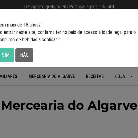
Transporte gratuito em Portugal a partir de
50€
em mais de 18 anos?
o entrar neste site, confirma ter no país de acesso a idade legal para o
onsumo de bebidas alcoólicas?
SIM
NÃO
MILIARES
MERCEARIA DO ALGARVE
RECEITAS
LOJA
Mercearia do Algarve