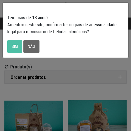
0
Tem mais de 18 anos?
Transporte gratuito em Portugal a partir de
50€
Ao entrar neste site, confirma ter no país de acesso a idade
legal para o consumo de bebidas alcoólicas?
Cabazes
SIM
NÃO
21 Produto(s)
Ordenar produtos